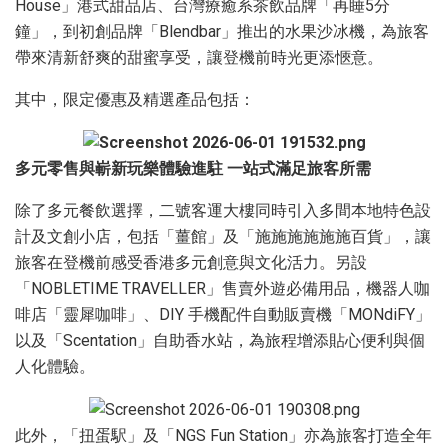
House」港式甜品店、台灣療癒系茶飲品牌「再睡5分
鐘」，到初創品牌「Blendbar」推出的水果沙冰機，為旅客
帶來清新舒爽的甜蜜享受，讓登機前時光更添愜意。
其中，限定優惠及精選產品包括：
多元零售與嶄新玩樂體驗進駐 一站式滿足旅客所需
除了多元餐飲選擇，二號客運大樓同時引入多間本地特色設
計及文創小店，包括「薑館」及「施施施施施施百貨」，讓
旅客在登機前感受香港多元創意與文化活力。另設
「NOBLETIME TRAVELLER」售賣外遊必備用品，機器人咖
啡店「靈犀咖啡」、DIY 手機配件自動販賣機「MONdiFY」
以及「Scentation」自助香水站，為旅程增添貼心便利與個
人化體驗。
此外，「扭蛋駅」及「NGS Fun Station」亦為旅客打造全年