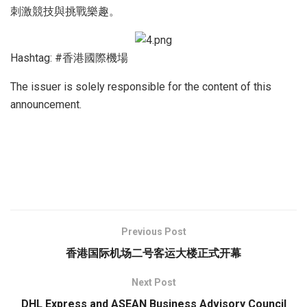
刺激競技與挑戰樂趣。
Hashtag: #香港國際機場
The issuer is solely responsible for the content of this
announcement.
Previous Post
香港国际机场二号客运大楼正式开幕
Next Post
DHL Express and ASEAN Business Advisory Council