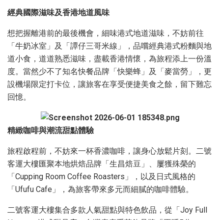
經典國際滋味及香港地道風味
想把握離港前的最後機會，細味港式地道滋味，不妨前往
「牛奶冰室」及「譚仔三哥米線」，品嚐經典港式粉麵與地
道小食，道道熟悉滋味，盡載香港情懷，為旅程添上一份溫
度。當然少不了知名快餐品牌「快樂蜂」及「麥當勞」，更
設機場限定打卡位，讓旅客在享受便捷美食之餘，留下難忘
回憶。
精緻咖啡與潮流甜點體驗
旅程啟程前，不妨來一杯香濃咖啡，讓身心放鬆片刻。二號
客運大樓匯聚本地烘焙品牌「生昌焙豆」、屢獲殊榮的
「Cupping Room Coffee Roasters」，以及日式風格的
「Ufufu Cafe」，為旅客帶來多元而細膩的咖啡體驗。
二號客運大樓集合多款人氣甜點與特色飲品，從「Joy Full