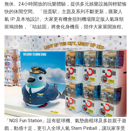
無休、24小時開放的玩樂體驗，提供多元娛樂設施與輕鬆愉
快的休閒空間。 「扭蛋駅」主題及系列不斷更新，匯聚人
氣 IP 及本地設計。大家更有機會扭到機場限定版人氣珠頸
斑鳩掛飾，「咕姑固」將會化身機長，陪伴大家展開旅程。
「NGS Fun Station」設有籃球機、氣墊曲棍球及多款親子遊
戲，動感十足，更引入全球人氣 Stern Pinball，讓玩家享受