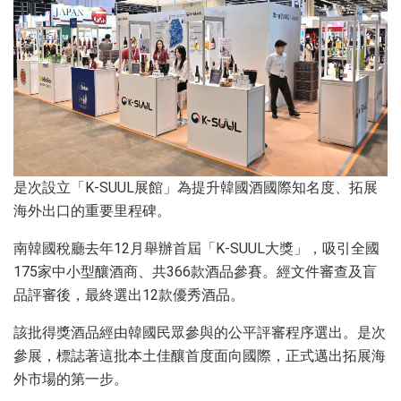
是次設立「K-SUUL展館」為提升韓國酒國際知名度、拓展
海外出口的重要里程碑。
南韓國稅廳去年12月舉辦首屆「K-SUUL大獎」，吸引全國
175家中小型釀酒商、共366款酒品參賽。經文件審查及盲
品評審後，最終選出12款優秀酒品。
該批得獎酒品經由韓國民眾參與的公平評審程序選出。是次
參展，標誌著這批本土佳釀首度面向國際，正式邁出拓展海
外市場的第一步。