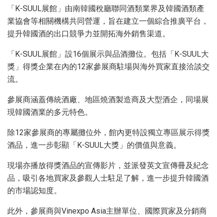
「K-SUUL展館」由南韓國稅廳聯同酒類業界及韓國酒類產
業協會等相關機構共同營運，旨在建立一個綜合推廣平台，
提升韓國酒的出口競爭力並開拓海外銷售渠道。
「K-SUUL展館」設16個展示與品酒攤位。包括「K-SUUL大
獎」得獎企業在內的12家參展商駐場與海外買家直接洽談交
流。
參展商涵蓋傳統酒廠、地區燒酒製造商及大型酒企，同場展
現韓國酒業的多元特色。
除12家參展商的專屬攤位外，館內更特設獨立專區展示得獎
酒品，進一步彰顯「K-SUUL大獎」的價值與意義。
現場亦播放得獎酒品的宣傳影片，並派發英文宣傳冊及紀念
品，吸引各地買家及參觀人士駐足了解，進一步提升韓國酒
的市場認知度。
此外，參展商與Vinexpo Asia主辦單位、國際買家及分銷商