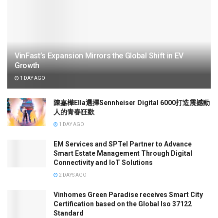
VinFast’s Expansion Mirrors the Global Shift in EV
Growth
1 DAY AGO
陳嘉樺Ella選擇Sennheiser Digital 6000打造震撼動
人的青春狂歡
1 DAY AGO
EM Services and SPTel Partner to Advance
Smart Estate Management Through Digital
Connectivity and IoT Solutions
2 DAYS AGO
Vinhomes Green Paradise receives Smart City
Certification based on the Global Iso 37122
Standard