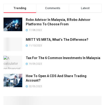
Trending
Comments
Latest
Robo Advisor In Malaysia, 8 Robo Advisor
Platforms To Choose From
17/08/2022
MRTT VS MRTA, What’s The Difference?
11/10/2023
Tax For The 6 Common Investments In Malaysia
19/09/2023
How To Open A CDS And Share Trading
Account?
02/05/2023