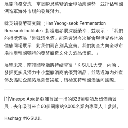
展開商務交流，掌握瞬息萬變的全球酒業趨勢，並評估韓國
酒進軍海外市場的發展潛力。
韓英錫發酵研究院（Han Yeong-seok Fermentation
Research Institute）對獲邀參展深感榮幸，並表示：「我們
的得獎酒品『道韓清名酒』能夠透過今次展會與世界各地的
佳釀同場展示，對我們而言別具意義。我們將全力向全球市
場推廣韓國獨特的發酵釀造文化與酒品價值。」
展望未來，南韓國稅廳將持續豐富「K-SUUL大獎」內涵，
發掘更多具潛力中小型釀酒商的優質酒品，並透過海內外宣
傳及協助企業拓展銷售渠道，積極支持韓國酒邁向國際。
[1]Vinexpo Asia是亞洲首屈一指的B2B葡萄酒及烈酒商貿
展，去年吸引來自60個國家約9,000名業內專業人士參與。
Hashtag: #K-SUUL