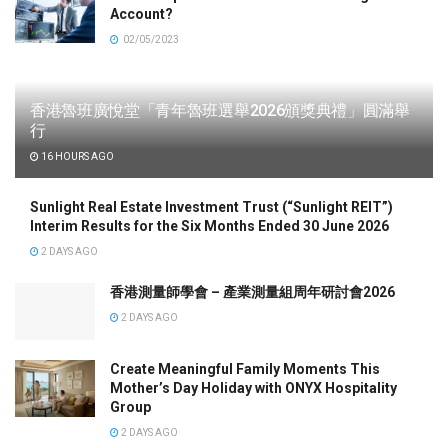
Account?
02/05/2023
香港魯班廣悅堂「青年魯班選舉2026頒獎典禮」圓滿舉
行
16 HOURS AGO
Sunlight Real Estate Investment Trust (“Sunlight REIT”)
Interim Results for the Six Months Ended 30 June 2026
2 DAYS AGO
香港測量師學會 – 產業測量組周年研討會2026
2 DAYS AGO
Create Meaningful Family Moments This
Mother’s Day Holiday with ONYX Hospitality
Group
2 DAYS AGO