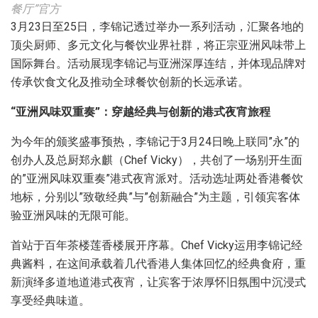
餐厅”官方
3月23日至25日，李锦记透过举办一系列活动，汇聚各地的
顶尖厨师、多元文化与餐饮业界社群，将正宗亚洲风味带上
国际舞台。活动展现李锦记与亚洲深厚连结，并体现品牌对
传承饮食文化及推动全球餐饮创新的长远承诺。
“亚洲风味双重奏”：穿越经典与创新的港式夜宵旅程
为今年的颁奖盛事预热，李锦记于3月24日晚上联同”永”的
创办人及总厨郑永麒（Chef Vicky），共创了一场别开生面
的”亚洲风味双重奏”港式夜宵派对。活动选址两处香港餐饮
地标，分别以”致敬经典”与”创新融合”为主题，引领宾客体
验亚洲风味的无限可能。
首站于百年茶楼莲香楼展开序幕。Chef Vicky运用李锦记经
典酱料，在这间承载着几代香港人集体回忆的经典食府，重
新演绎多道地道港式夜宵，让宾客于浓厚怀旧氛围中沉浸式
享受经典味道。