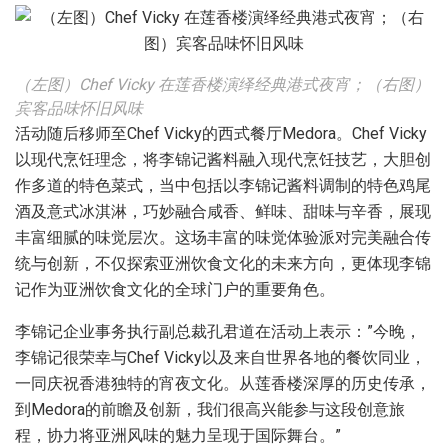
（左图）Chef Vicky 在莲香楼演绎经典港式夜宵；（右图）
宾客品味怀旧风味
活动随后移师至Chef Vicky的西式餐厅Medora。Chef Vicky
以现代烹饪理念，将李锦记酱料融入现代烹饪技艺，大胆创
作多道的特色菜式，当中包括以李锦记酱料调制的特色鸡尾
酒及意式冰淇淋，巧妙融合咸香、鲜味、甜味与辛香，展现
丰富细腻的味觉层次。这场丰富的味觉体验派对完美融合传
统与创新，不仅探索亚洲饮食文化的未来方向，更体现李锦
记作为亚洲饮食文化的全球门户的重要角色。
李锦记企业事务执行副总裁孔君道在活动上表示：”今晚，
李锦记很荣幸与Chef Vicky以及来自世界各地的餐饮同业，
一同庆祝香港独特的宵夜文化。从莲香楼深厚的历史传承，
到Medora的前瞻及创新，我们很高兴能参与这段创意旅
程，协力将亚洲风味的魅力呈现于国际舞台。”