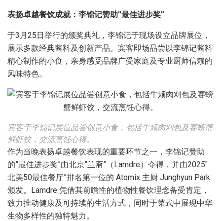
表扬卓越餐饮成就：李锦记赞助”最佳进步奖”
于3月25日举行的颁奖典礼，李锦记于现场设立品牌展位，
展示多款经典酱料及创新产品。宾客即场品尝以李锦记酱料
精心制作的小食，亲身感受品牌广受家庭及专业厨师信赖的
风味特色。
宾客于李锦记展位品尝创意小食，包括牛颊肉刈包及赛螃蟹
鲜虾饺，交流烹饪心得。
作为当晚表扬卓越餐饮表现的重要环节之一，李锦记赞助
的”最佳进步奖”由北京”兰斋”（Lamdre）夺得，并由2025″
北美50最佳餐厅”排名第一位的 Atomix 主厨 Junghyun Park
颁发。Lamdre 凭借其前瞻性的植物性餐饮理念备受肯定，
致力推动健康及可持续的生活方式，同时于菜式中展现中华
生物多样性的独特魅力。