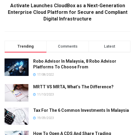
Activate Launches CloudBox as a Next-Generation
Enterprise Cloud Platform for Secure and Compliant
Digital Infrastructure
Trending
Comments
Latest
Robo Advisor In Malaysia, 8 Robo Advisor
Platforms To Choose From
17/08/2022
MRTT VS MRTA, What’s The Difference?
11/10/2023
Tax For The 6 Common Investments In Malaysia
19/09/2023
How To Open A CDS And Share Trading