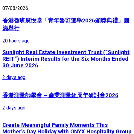
07/08/2026
香港魯班廣悅堂「青年魯班選舉2026頒獎典禮」圓
滿舉行
20 hours ago
Sunlight Real Estate Investment Trust (“Sunlight
REIT”) Interim Results for the Six Months Ended
30 June 2026
2 days ago
香港測量師學會 – 產業測量組周年研討會2026
2 days ago
Create Meaningful Family Moments This
Mother’s Day Holiday with ONYX Hospitality Group