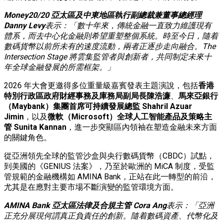
Money20/20
亞太區及中東地區執行副總裁兼董事總經理
Danny Levy
表示：「數十年來，傳統金融一直致力維護現有
體系，而去中心化金融則希望重塑整個系統。時至今日，隨着
數碼貨幣以前所未有的速度流動，兩者正逐步走向融合。
The
Intersection Stage
將雲集監管者與創新者，共同制定未來十
年全球金融發展的所需框架。」
2026 年大會更邀得多位重量級嘉賓發表主題演說，包括
香港
特別行政區政府財經事務及庫務局副局長陳浩濂
、
馬來亞銀行
（
Maybank
）集團首席可持續發展總監
Shahril Azuar
Jimin
，以及
微軟（
Microsoft
）全球人工智能產品及策略主
管
Sunita Kannan
，進一步突顯區內領袖在塑造金融未來方面
的關鍵角色。
從亞洲領先全球的監管沙盒與央行數碼貨幣（CBDC）試點，
到美國的《GENIUS 法案》，乃至於歐洲的 MiCA 制度，受監
管規範的金融機構如 AMINA Bank，正站在此一轉型的前沿，
尤其是在應對主要市場不斷演變的監管環境方面。
AMINA Bank
亞太區法律及合規主管
Cora Ang
表示：「亞洲
正充分展現何謂真正負責任的創新。隨着數碼資產、代幣化及