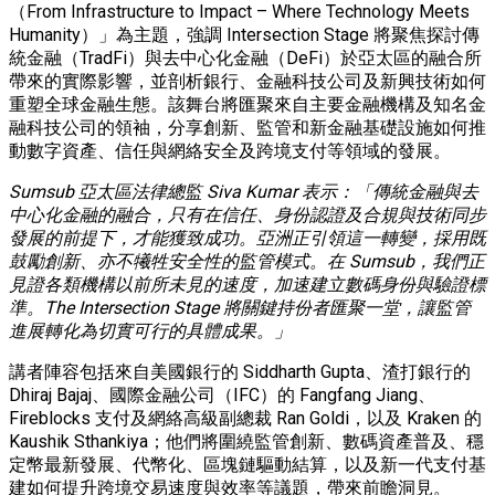
（From Infrastructure to Impact – Where Technology Meets
Humanity）」為主題，強調 Intersection Stage 將聚焦探討傳
統金融（TradFi）與去中心化金融（DeFi）於亞太區的融合所
帶來的實際影響，並剖析銀行、金融科技公司及新興技術如何
重塑全球金融生態。該舞台將匯聚來自主要金融機構及知名金
融科技公司的領袖，分享創新、監管和新金融基礎設施如何推
動數字資產、信任與網絡安全及跨境支付等領域的發展。
Sumsub
亞太區法律總監
Siva Kumar
表示：「傳統金融與去
中心化金融的融合，只有在信任、身份認證及合規與技術同步
發展的前提下，才能獲致成功。亞洲正引領這一轉變，採用既
鼓勵創新、亦不犧牲安全性的監管模式。在
Sumsub
，我們正
見證各類機構以前所未見的速度，加速建立數碼身份與驗證標
準。
The Intersection Stage
將關鍵持份者匯聚一堂，讓監管
進展轉化為切實可行的具體成果。」
講者陣容包括來自美國銀行的 Siddharth Gupta、渣打銀行的
Dhiraj Bajaj、國際金融公司（IFC）的 Fangfang Jiang、
Fireblocks 支付及網絡高級副總裁 Ran Goldi，以及 Kraken 的
Kaushik Sthankiya；他們將圍繞監管創新、數碼資產普及、穩
定幣最新發展、代幣化、區塊鏈驅動結算，以及新一代支付基
建如何提升跨境交易速度與效率等議題，帶來前瞻洞見。