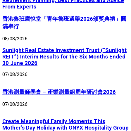
Retirement Planning: Best Practices and Advice
From Experts
香港魯班廣悅堂「青年魯班選舉2026頒獎典禮」圓
滿舉行
08/08/2026
Sunlight Real Estate Investment Trust (“Sunlight
REIT”) Interim Results for the Six Months Ended
30 June 2026
07/08/2026
香港測量師學會 – 產業測量組周年研討會2026
07/08/2026
Create Meaningful Family Moments This
Mother’s Day Holiday with ONYX Hospitality Group