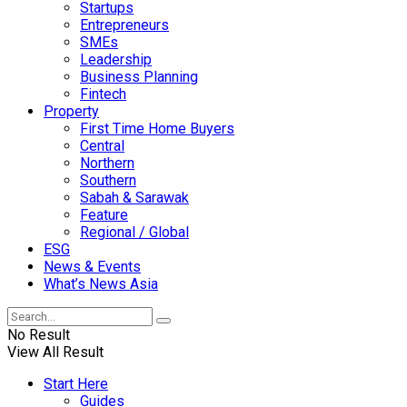
Startups
Entrepreneurs
SMEs
Leadership
Business Planning
Fintech
Property
First Time Home Buyers
Central
Northern
Southern
Sabah & Sarawak
Feature
Regional / Global
ESG
News & Events
What’s News Asia
No Result
View All Result
Start Here
Guides