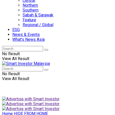
Central
Northern
Southern
Sabah & Sarawak
Feature
Regional / Global
ESG
News & Events
What’s News Asia
No Result
View All Result
No Result
View All Result
Home
HIDE FROM HOME