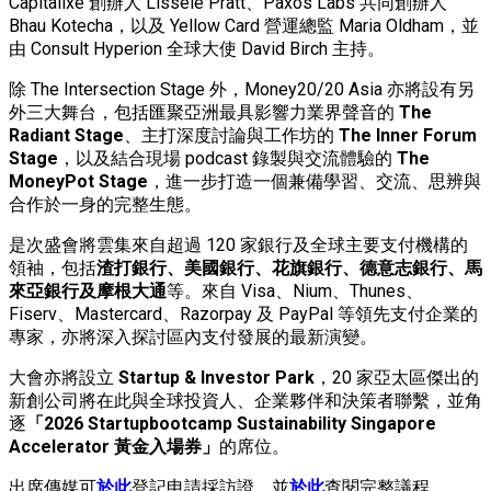
Capitalixe 創辦人 Lissele Pratt、Paxos Labs 共同創辦人
Bhau Kotecha，以及 Yellow Card 營運總監 Maria Oldham，並
由 Consult Hyperion 全球大使 David Birch 主持。
除 The Intersection Stage 外，Money20/20 Asia 亦將設有另
外三大舞台，包括匯聚亞洲最具影響力業界聲音的
The
Radiant Stage
、主打深度討論與工作坊的
The Inner Forum
Stage
，以及結合現場 podcast 錄製與交流體驗的
The
MoneyPot Stage
，進一步打造一個兼備學習、交流、思辨與
合作於一身的完整生態。
是次盛會將雲集來自超過 120 家銀行及全球主要支付機構的
領袖，包括
渣打銀行、美國銀行、花旗銀行、德意志銀行、馬
來亞銀行及摩根大通
等。來自 Visa、Nium、Thunes、
Fiserv、Mastercard、Razorpay 及 PayPal 等領先支付企業的
專家，亦將深入探討區內支付發展的最新演變。
大會亦將設立
Startup & Investor Park
，20 家亞太區傑出的
新創公司將在此與全球投資人、企業夥伴和決策者聯繫，並角
逐
「
2026 Startupbootcamp Sustainability Singapore
Accelerator
黃金入場券」
的席位。
出席傳媒可
於此
登記申請採訪證，並
於此
查閱完整議程。