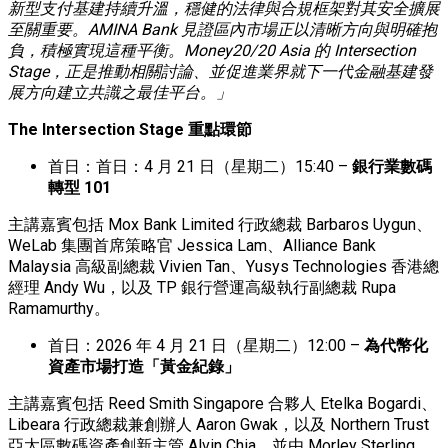
新型支付基建持續升溫，穩健的法律與合規框架對其安全擴展
至關重要。
AMINA Bank
見證區內市場正以清晰方向與明確抱
負，積極實現這種平衡。
Money20/20 Asia
的
Intersection
Stage
，正是推動相關討論、並促進業界就下一代金融基建發
展方向建立共識之最佳平台。」
The Intersection Stage
重點環節
首日：首日：4 月 21 日（星期二）15:40 –
銀行業數碼
轉型
101
主講嘉賓包括 Mox Bank Limited 行政總裁 Barbaros Uygun、
WeLab 集團首席策略官 Jessica Lam、Alliance Bank
Malaysia 高級副總裁 Vivien Tan、Yusys Technologies 香港總
經理 Andy Wu，以及 TP 銀行營運高級執行副總裁 Rupa
Ramamurthy。
首日：2026 年 4 月 21 日（星期二）12:00 –
為代幣化
資產市場打造「黃金紀錄」
主講嘉賓包括 Reed Smith Singapore 合夥人 Etelka Bogardi、
Libeara 行政總裁兼創辦人 Aaron Gwak，以及 Northern Trust
亞太區數碼資產創新主管 Alvin Chia，並由 Morley Sterling