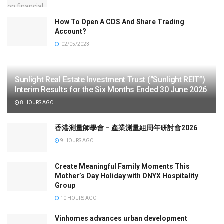
How To Open A CDS And Share Trading
Account?
02/05/2023
Sunlight Real Estate Investment Trust (“Sunlight REIT”)
Interim Results for the Six Months Ended 30 June 2026
8 HOURS AGO
香港測量師學會 – 產業測量組周年研討會2026
9 HOURS AGO
Create Meaningful Family Moments This
Mother’s Day Holiday with ONYX Hospitality
Group
10 HOURS AGO
Vinhomes advances urban development