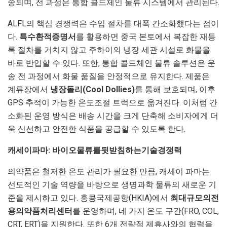
송되며, 전 과정은 통합 콜드체인 물류 시스템에서 관리된다.
ALFL의 핵심 경쟁력은 수입 절차를 대폭 간소화했다는 점이
다.
특수
환적
증명서
를 활용하면 중국 본토에서 복잡한 재등
록 절차를 거치지 않고 주하이의 냉장 세관 시설로 화물을
바로 반입할 수 있다. 또한, 통합 콜드체인 물류 솔루션은 운
송 전 과정에서 화물 품질을 안정적으로 유지한다. 제품은
계류장에서
냉장
돌리
(Cool Dollies)
를 통해 보호되며, 이후
GPS 추적이 가능한 온도조절 트럭으로 옮겨진다. 이처럼 간
소화된 운영 방식은 배송 시간을 크게 단축해 소비자에게 더
욱 신선하고 안전한 식품을 공급할 수 있도록 한다.
캐세이
파마
:
바이오
물류를
뒷받침하는
기술
경쟁력
의약품은 철저한 온도 관리가 필요한 만큼, 캐세이 파마는
선도적인 기술 역량을 바탕으로 생명과학 물류의 새로운 기
준을 제시하고 있다. 홍콩국제공항(HKIA)에서
최대
규모의
전
용
의약품
처리
센터
를 운영하며, 네 가지 온도 구간(FRO, COL,
CRT, ERT)을 지원한다. 또한 6개 전략적 제휴사와의 협력을