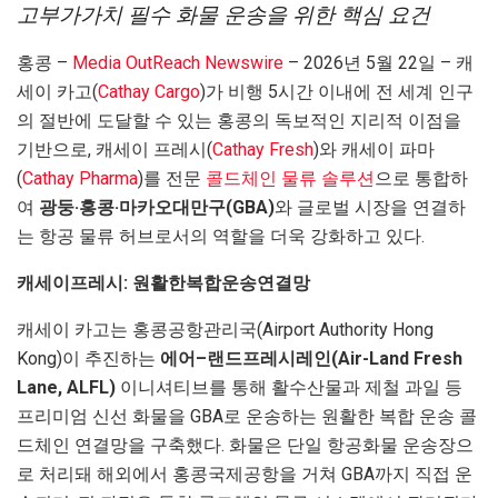
고부가가치 필수 화물 운송을 위한 핵심 요건
홍콩 –
Media OutReach Newswire
– 2026년 5월 22일 – 캐
세이 카고(
Cathay Cargo
)가 비행 5시간 이내에 전 세계 인구
의 절반에 도달할 수 있는 홍콩의 독보적인 지리적 이점을
기반으로, 캐세이 프레시(
Cathay Fresh
)와 캐세이 파마
(
Cathay Pharma
)를 전문
콜드체인 물류 솔루션
으로 통합하
여
광둥
·
홍콩
·
마카오
대만구
(GBA)
와 글로벌 시장을 연결하
는 항공 물류 허브로서의 역할을 더욱 강화하고 있다.
캐세이
프레시
:
원활한
복합
운송
연결망
캐세이 카고는 홍콩공항관리국(Airport Authority Hong
Kong)이 추진하는
에어
–
랜드
프레시
레인
(Air-Land Fresh
Lane, ALFL)
이니셔티브를 통해 활수산물과 제철 과일 등
프리미엄 신선 화물을 GBA로 운송하는 원활한 복합 운송 콜
드체인 연결망을 구축했다. 화물은 단일 항공화물 운송장으
로 처리돼 해외에서 홍콩국제공항을 거쳐 GBA까지 직접 운