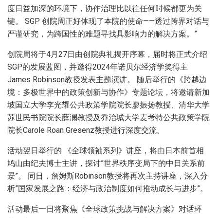
度日益加深的环境下，协作治理比以往任何时候都更为关
键。 SGP 创院周正好体现了本院的使命——透过跨界对话与
严谨研究，为跨国性的难题寻找具影响力的解决方案。”
创院周将于4月27日由创院典礼揭开序幕，届时将正式介绍
SGP的发展蓝图，并邀得2024年诺贝尔经济学奖得主
James Robinson教授发表主题演讲。 随后举行的《跨越边
境：多极世界中的政策创新与协作》专题论坛，将邀请新加
坡国立大学李光耀公共政策学院院长廖振扬教授、清华大学
苏世民书院院长薛澜教授及乔治城大学麦考特公共政策学院
院长Carole Roan Gresenz教授进行深度交流。
活动翌日举行的 《全球领袖系列》讲座，将由日本前首相
鸠山由纪夫博士主讲，探讨”世界秩序变局下的中日关系前
景”。 同日，詹姆斯Robinson教授将再次主持讲座，深入分
析”国家发展之路：经济与政治制度如何推动成长与进步”。
活动最后一日将聚焦《全球政策挑战与解决方案》对话环