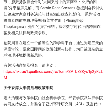
节，廖振扬教授会针对”大国夹缝中的东南亚：抉择的困
境”分享精辟见解，而 Carole Roan Gresenz 教授则会探讨认
知健康对家庭财务决策与财富溢出效应的影响。 系列活动
将由泰国前副总理蓬贴·特普甘乍那（Phongthep
Thepkanjana）先生的演讲作结，探讨数字时代下的跨国诈
骗及相关法律与政策争议。
创院周旨在建立一个前瞻性的跨学科平台，通过为期三天的
深度讨论，强化国际间的政策创新与协作，为日益复杂的全
球治理环境提供新思路。
有关活动详情及报名，请浏览：
https://hku.au1.qualtrics.com/jfe/form/SV_bxSKys1jr2yRzL
M
关于香港大学管治与政策学院
港大治理与政策学院由社会科学学院、经管学院及法律学院
共同支持成立，并整合了亚洲环球研究所（AGI）及当代中