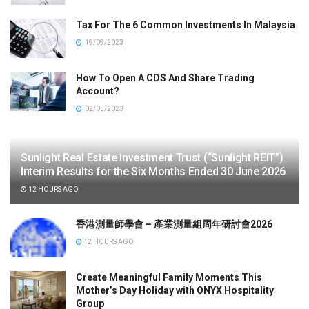
Tax For The 6 Common Investments In Malaysia
19/09/2023
How To Open A CDS And Share Trading
Account?
02/05/2023
Sunlight Real Estate Investment Trust (“Sunlight REIT”)
Interim Results for the Six Months Ended 30 June 2026
12 HOURS AGO
香港測量師學會 – 產業測量組周年研討會2026
12 HOURS AGO
Create Meaningful Family Moments This
Mother’s Day Holiday with ONYX Hospitality
Group