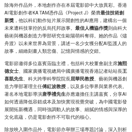
除海外作品外，本地創作亦在本屆電影節中大放異彩。香港
AI電影創作者KA TAM憑作品《Project J》榮膺
最佳技術創
新獎
，他以科幻動作短片展示開創性的AI應用，建構出一個
未來遭科技掌控的反烏托邦故事。
最佳人機協作獎
則由科大
藝術與機器創造力學部研究生歐陽萌科奪得。她的作品《燼
舟渡》以未來世界為背景，講述一名少女獲分配AI監護人的
故事，細緻刻畫人類悲傷、記憶與情感的交錯。
電影節邀得多位嘉賓蒞臨主禮，包括科大校董會副主席
施熙
德女士
、國家廣播電視總局中國廣播電視香港記者站站長
王
喜凱先生
、科大跨學科學院院長
屈華民教授
、藝術與機器創
造力學部署理主任
傅紅波教授
，以及多位學界與業界代表。
著名本地電影導演
唐季禮先生
亦應邀擔任主講嘉賓，分享AI
如何透過降低容錯成本及加快實現視覺突破，為中國電影發
展開拓新機遇，同時強調動人的故事、細膩的情感與深厚的
文化底蘊，仍是電影創作不可取代的核心。
除放映入圍作品外，電影節亦舉辦三場專題討論，深入剖析