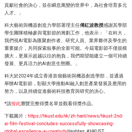
貢獻社會的決心，並在瞬息萬變的世界中，為社會培育多元
人才。」
科大藝術與機器創造力學部署理主任
傅紅波教授
感謝其學部
學生團隊積極參與電影節的籌劃工作，他表示：「在科大，
我們視AI電影為匯聚創作者、研究人員、業界夥伴及學生的
重要媒介，共同探索敍事的全新可能。今屆電影節不僅規模
擴大，更展示超越以往的抱負，我們期望能建立一個可持續
發展、更具活力的AI創意生態圈。」
科大於2024年成立香港首個藝術與機器創造學部，並通過
舉辦AI電影節，彰顯大學推動AI融入創意產業發展及應用的
努力，以及持續促進藝術科技教育與研究的決心。
*請
按此
瀏覽完整得獎名單並觀看得獎作品。
下載圖片：
https://hkust.edu.hk/zh-hant/news/hkust-2nd-
ai-film-festival-concludes-successfully-showcasing-
global-excellence-ai-creativity
Hashtag: #HKUST