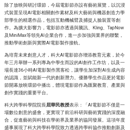
除了放映與研討環節，今屆電影節亦設有藝術展覽，以沉浸
式裝置呈現AI電影相關創作素材及科大藝術與機器創造力學
部學生的精選作品，包括互動機械臂及捕捉人臉裝置等創
作。為擴大影響力，電影節亦透過與騰訊、Kling、TapNow
及MiniMax等領先AI企業合作，進一步加強與業界的聯繫，
推動學術創新與實際AI電影製作接軌。
為培育未來創意人才，科大AI電影節亦增添教育元素，於今
年三月舉辦一系列專為中學生而設的AI創作工作坊，以及一
場長達36小時AI電影製作黑客松，讓學生加深對AI生成內容
的認識，並賦能新一代的創新潛力。優勝學生作品更於電影
節開幕放映環節中播出，體現電影節作為匯聚教育、產業與
創作實踐的重要平台。
科大跨學科學院院長
屈華民教授
表示：「AI電影節不僅是一
場數位創意的盛會，更實現了前沿科研與藝術實踐的深度融
合，促進藝術與科技在學術界及業界的協同發展。這項年度
盛事展現了科大跨學科學院致力透過跨學科協作推動創新及