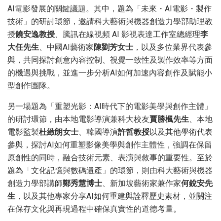
AI電影發展的關鍵議題。其中，題為「未來・AI電影・製作
技術」的研討環節，邀請科大藝術與機器創造力學部助理教
授
饒安逸教授
、騰訊在線視頻 AI 影視表達工作室總經理
李
大任先生
、中國AI藝術家
陳劉芳女士
，以及多位業界代表參
與，共同探討創意內容控制、視覺一致性及製作效率等方面
的機遇與挑戰，並進一步分析AI如何加速內容創作及賦能小
型創作團隊。
另一場題為「重塑光影：AI時代下的電影美學與創作主體」
的研討環節，由本地電影導演兼科大校友
賈勝楓先生
、本地
電影監製
杜緻朗
女士
、韓國導演
許哲教授
以及其他學術代表
參與，探討AI如何重塑影像美學與創作主體性，強調在保留
原創性的同時，融合技術元素、表演與敘事的重要性。至於
題為「文化記憶與數碼遺產」的環節，則由科大藝術與機器
創造力學部講師
鄭秀慧博士
、新加坡藝術家兼作家
何銳安先
生
，以及其他專家分享AI如何重建與詮釋歷史素材，並關注
在保存文化與再現過程中確保真實性的道德考量。