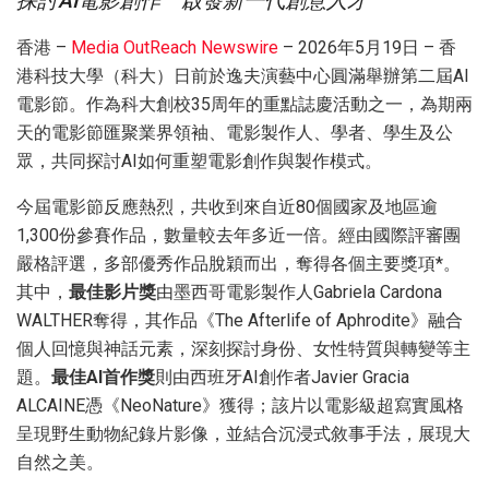
探討AI電影創作 啟發新一代創意人才
香港 –
Media OutReach Newswire
– 2026年5月19日 – 香
港科技大學（科大）日前於逸夫演藝中心圓滿舉辦第二屆AI
電影節。作為科大創校35周年的重點誌慶活動之一，為期兩
天的電影節匯聚業界領袖、電影製作人、學者、學生及公
眾，共同探討AI如何重塑電影創作與製作模式。
今屆電影節反應熱烈，共收到來自近80個國家及地區逾
1,300份參賽作品，數量較去年多近一倍。經由國際評審團
嚴格評選，多部優秀作品脫穎而出，奪得各個主要獎項*。
其中，
最佳影片獎
由墨西哥電影製作人Gabriela Cardona
WALTHER奪得，其作品《The Afterlife of Aphrodite》融合
個人回憶與神話元素，深刻探討身份、女性特質與轉變等主
題。
最佳
AI
首作獎
則由西班牙AI創作者Javier Gracia
ALCAINE憑《NeoNature》獲得；該片以電影級超寫實風格
呈現野生動物紀錄片影像，並結合沉浸式敘事手法，展現大
自然之美。