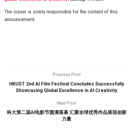
The issuer is solely responsible for the content of this
announcement.
Previous Post
HKUST 2nd AI Film Festival Concludes Successfully
Showcasing Global Excellence in AI Creativity
Next Post
科大第二届AI电影节圆满落幕 汇聚全球优秀作品展现创新
力量