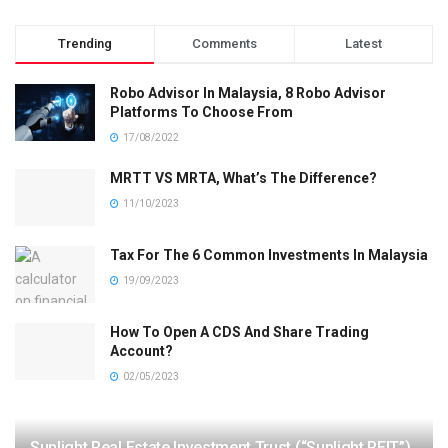
Trending
Comments
Latest
Robo Advisor In Malaysia, 8 Robo Advisor
Platforms To Choose From
17/08/2022
MRTT VS MRTA, What’s The Difference?
11/10/2023
Tax For The 6 Common Investments In Malaysia
19/09/2023
How To Open A CDS And Share Trading
Account?
02/05/2023
Sunlight Real Estate Investment Trust (“Sunlight REIT”)