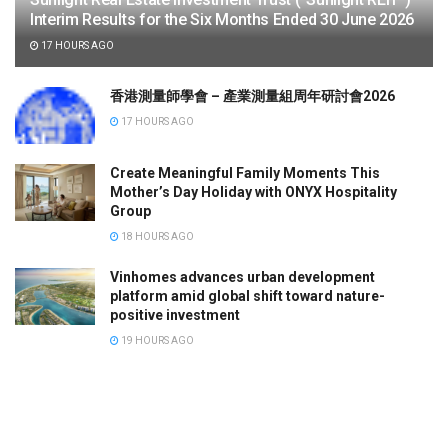
Interim Results for the Six Months Ended 30 June 2026
17 HOURS AGO
香港測量師學會 – 產業測量組周年研討會2026
17 HOURS AGO
Create Meaningful Family Moments This
Mother’s Day Holiday with ONYX Hospitality
Group
18 HOURS AGO
Vinhomes advances urban development
platform amid global shift toward nature-
positive investment
19 HOURS AGO