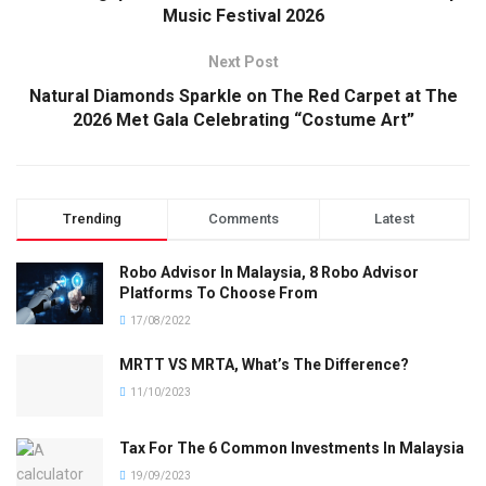
Music Festival 2026
Next Post
Natural Diamonds Sparkle on The Red Carpet at The
2026 Met Gala Celebrating “Costume Art”
Trending
Comments
Latest
Robo Advisor In Malaysia, 8 Robo Advisor
Platforms To Choose From
17/08/2022
MRTT VS MRTA, What’s The Difference?
11/10/2023
Tax For The 6 Common Investments In Malaysia
19/09/2023