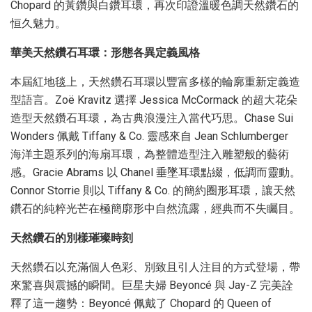
Chopard 的黃鑽與白鑽耳環，再次印證溫暖色調天然鑽石的
恒久魅力。
華美天然鑽石耳環：形態各異定義風格
本屆紅地毯上，天然鑽石耳環以豐富多樣的輪廓重新定義造
型語言。Zoë Kravitz 選擇 Jessica McCormack 的超大花朵
造型天然鑽石耳環，為古典浪漫注入當代巧思。Chase Sui
Wonders 佩戴 Tiffany & Co. 靈感來自 Jean Schlumberger
海洋主題系列的海扇耳環，為整體造型注入雕塑般的藝術
感。Gracie Abrams 以 Chanel 垂墜耳環點綴，低調而靈動。
Connor Storrie 則以 Tiffany & Co. 的簡約圈形耳環，讓天然
鑽石的純粹光芒在極簡廓形中自然流露，經典而不失矚目。
天然鑽石的別樣璀璨時刻
天然鑽石以充滿個人色彩、別致且引人注目的方式登場，帶
來驚喜與震撼的瞬間。巨星夫婦 Beyoncé 與 Jay-Z 完美詮
釋了這一趨勢：Beyoncé 佩戴了 Chopard 的 Queen of