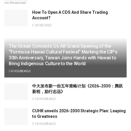
How To Open A CDS And Share Trading
Account?
02/05/2023
The Ocean Connects Us All! Grand Opening of the
“Formosa-Hawaii Cultural Festival” Marking the CIP’s
30th Anniversary, Taiwan Joins Hands with Hawaii to
Bring Indigenous Culture to the World
4 HOURS AGO
中大发布新一份五年策略计划《2026‒2030：腾跃
新程，励行志远》
10 HOURS AGO
CUHK unveils 2026-2030 Strategic Plan: Leaping
to Greatness
10 HOURS AGO