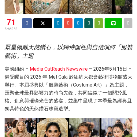
71
SHARES
眾星佩戴天然鑽石，以獨特個性與自信演繹「服裝
藝術」主題
美國紐約 –
Media OutReach Newswire
– 2026年5月15日 –
備受矚目的 2026 年 Met Gala 於紐約大都會藝術博物館盛大
舉行。本屆盛典以「服裝藝術（Costume Art）」為主題，
匯聚全球最具影響力的時尚先鋒，共同編織了一個關於風
格、創意與璀璨光芒的盛宴，並集中呈現了本季最為經典且
獨具特色的天然鑽石珠寶造型。