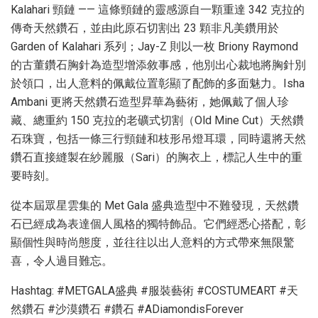
Kalahari 頸鏈 —— 這條頸鏈的靈感源自一顆重達 342 克拉的
傳奇天然鑽石，並由此原石切割出 23 顆非凡美鑽用於
Garden of Kalahari 系列；Jay-Z 則以一枚 Briony Raymond
的古董鑽石胸針為造型增添敘事感，他別出心裁地將胸針別
於領口，出人意料的佩戴位置彰顯了配飾的多面魅力。Isha
Ambani 更將天然鑽石造型昇華為藝術，她佩戴了個人珍
藏、總重約 150 克拉的老礦式切割（Old Mine Cut）天然鑽
石珠寶，包括一條三行頸鏈和枝形吊燈耳環，同時還將天然
鑽石直接縫製在紗麗服（Sari）的胸衣上，標記人生中的重
要時刻。
從本屆眾星雲集的 Met Gala 盛典造型中不難發現，天然鑽
石已經成為表達個人風格的獨特飾品。它們經悉心搭配，彰
顯個性與時尚態度，並往往以出人意料的方式帶來無限驚
喜，令人過目難忘。
Hashtag: #METGALA盛典 #服裝藝術 #COSTUMEART #天
然鑽石 #沙漠鑽石 #鑽石 #ADiamondisForever