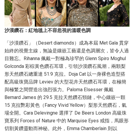
沙漠鑽石：紅地毯上不容忽視的溫暖色調
「沙漠鑽石」（Desert diamonds）成為本屆 Met Gala 貫穿
始終的視覺主線，無論是鑲嵌工藝還是色調層次，皆令人過
目難忘。Rihanna 佩戴一對極為珍罕的 Glenn Spiro Moghul
Golconda 彩棕黃色鑽石耳環，引領沙漠鑽石風潮，兩顆梨
形天然鑽石總重達 51.9 克拉。Doja Cat 以一身裸色造型搭
配高級珠寶品牌 Leviev 的大型花卉天然鑽石耳環，在極簡
與極繁之間營造出強烈張力。Paloma Elsesser 佩戴
Bernard James 的 29.5 克拉天然鑽石頸鏈，中心鑲嵌一顆
15 克拉艷彩黃色（Fancy Vivid Yellow）梨形天然鑽石，氣
場全開。Cara Delevingne 選擇了 De Beers London 高級珠
寶系列 Forces of Nature 中的 Marquise Eyes 戒指，馬眼形
切割黃鑽靈動而神秘。此外，Emma Chamberlain 則以