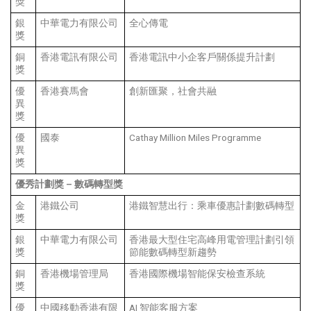
獎
銀
中華電力有限公司
全心傳電
獎
銅
香港電訊有限公司
香港電訊中小企客戶關係提升計劃
獎
優
香港賽馬會
創新匯聚，社會共融
異
獎
優
國泰
Cathay Million Miles Programme
異
獎
優秀計劃獎
–
數碼轉型獎
金
港鐵公司
港鐵智慧出行：乘車優惠計劃數碼轉型
獎
銀
中華電力有限公司
香港最大型住宅高峰用電管理計劃引領
獎
節能數碼轉型新趨勢
銅
香港機場管理局
香港國際機場智能保安檢查系統
獎
優
中國移動香港有限
AI 智能客服方案