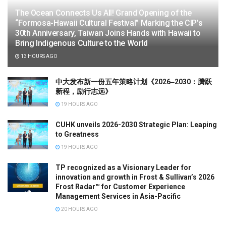
The Ocean Connects Us All! Grand Opening of the
“Formosa-Hawaii Cultural Festival” Marking the CIP’s
30th Anniversary, Taiwan Joins Hands with Hawaii to
Bring Indigenous Culture to the World
13 HOURS AGO
中大发布新一份五年策略计划《2026‒2030：腾跃
新程，励行志远》
19 HOURS AGO
CUHK unveils 2026-2030 Strategic Plan: Leaping
to Greatness
19 HOURS AGO
TP recognized as a Visionary Leader for
innovation and growth in Frost & Sullivan’s 2026
Frost Radar™ for Customer Experience
Management Services in Asia-Pacific
20 HOURS AGO