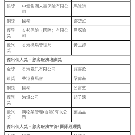
銀獎
中銀集團人壽保險有限公
馬詠詩
司
銅獎
國泰
鄧楚虹
優異
友邦保險（國際）有限公
呂琛瑜
獎
司
優異
香港機場管理局
黃匡婷
獎
傑出個人獎
–
顧客服務培訓獎
金獎
香港電訊有限公司
羅嘉欣
銀獎
香港賽馬會
梁偉基
銅獎
國泰
呂言芝
優異
港鐵公司
趙子濠
獎
優異
爽物業管理(香港)有限公
葉晶晶
獎
司
傑出個人獎
–
顧客服務主管
/
團隊經理獎