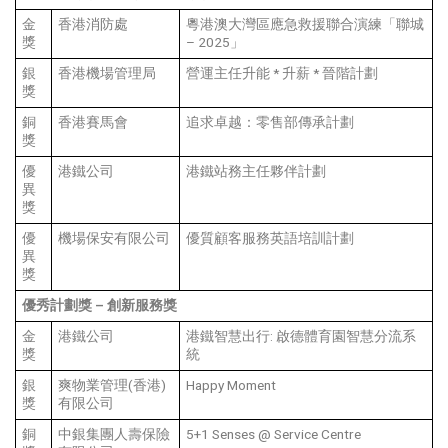
金
香港消防處
粵港澳大灣區應急救援聯合演練「聯城
獎
– 2025」
銀
香港機場管理局
營運主任升能 * 升薪 * 晉階計劃
獎
銅
香港賽馬會
追求卓越：零售部傳承計劃
獎
優
港鐵公司
港鐵站務主任夥伴計劃
異
獎
優
機場保安有限公司
優質顧客服務英語培訓計劃
異
獎
優秀計劃獎
–
創新服務獎
金
港鐵公司
港鐵智慧出行: 啟德體育園智慧分流系
獎
統
銀
爽物業管理(香港)
Happy Moment
獎
有限公司
銅
中銀集團人壽保險
5+1 Senses @ Service Centre