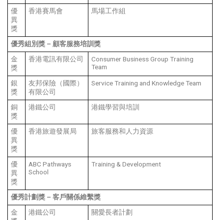
優
香港賽馬會
馬場工作組
異
獎
優秀組別獎
–
顧客服務培訓獎
金
香港電訊有限公司
Consumer Business Group Training
Team
獎
銀
友邦保險（國際）
Service Training and Knowledge Team
獎
有限公司
銅
港鐵公司
港鐵學習與培訓
獎
優
香港旅遊發展局
旅客服務和人力資源
異
獎
優
ABC Pathways
Training & Development
School
異
獎
優秀計劃獎
–
客戶關係維繫獎
金
港鐵公司
關愛長者計劃