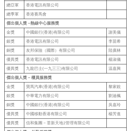
總亞軍
香港電訊有限公司
總季軍
香港賽馬會
傑出個人獎
–
熱線中心服務獎
金獎
中國銀行(香港)有限公司
謝美儀
銀獎
香港電訊有限公司
李苗希
銅獎
友邦保險（國際）有限公司
陸廣林
優異獎
香港電訊有限公司
楊淑儀
優異獎
九龍巴士(一九三三)有限公司
温嘉興
傑出個人獎
–
櫃員服務獎
金獎
寶馬汽車(香港)有限公司
黎家銳
銀獎
中華電力有限公司
劉迪楓
銅獎
中國銀行(香港)有限公司
吳嘉玲
優異獎
中國移動香港有限公司
楊芳進
優異獎
信和集團 – 荃新天地2管理有限公司