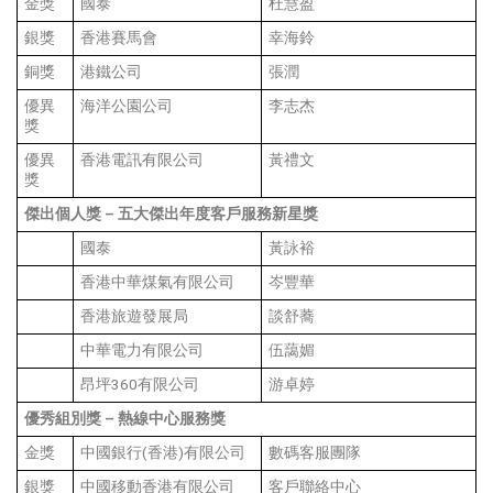
金獎
國泰
杜慧盈
銀獎
香港賽馬會
幸海鈴
銅獎
港鐵公司
張潤
優異
海洋公園公司
李志杰
獎
優異
香港電訊有限公司
黃禮文
獎
傑出個人獎
–
五大傑出年度客戶服務新星獎
國泰
黃詠裕
香港中華煤氣有限公司
岑豐華
香港旅遊發展局
談舒蕎
中華電力有限公司
伍藹媚
昂坪360有限公司
游卓婷
優秀組別獎
–
熱線中心服務獎
金獎
中國銀行(香港)有限公司
數碼客服團隊
銀獎
中國移動香港有限公司
客戶聯絡中心