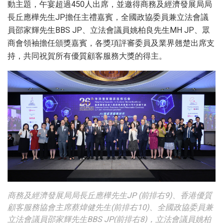
動主題，午宴超過450人出席，並邀得商務及經濟發展局局
長丘應樺先生JP擔任主禮嘉賓，全國政協委員兼立法會議
員邵家輝先生BBS JP、立法會議員姚柏良先生MH JP、眾
商會領袖擔任頒獎嘉賓，各獎項評審委員及業界翹楚出席支
持，共同祝賀所有優質顧客服務大獎的得主。
商務及經濟發展局局長丘應樺先生JP (前排右9)、香港優質
顧客服務協會主席蔡煒健先生(前排右10)、全國政協委員兼
立法會議員邵家輝先生BBS JP(前排右8)，立法會議員姚柏