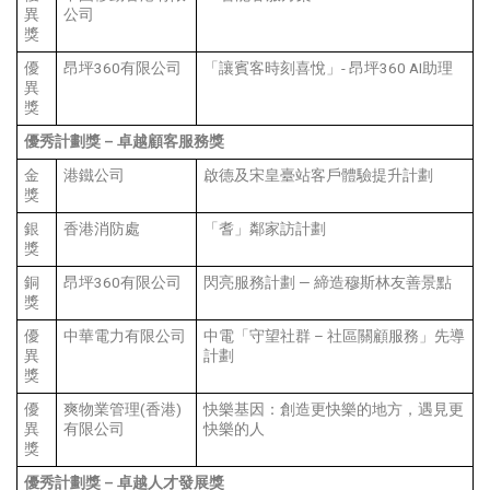
異
公司
獎
優
昂坪360有限公司
「讓賓客時刻喜悅」- 昂坪360 AI助理
異
獎
優秀計劃獎
–
卓越顧客服務獎
金
港鐵公司
啟德及宋皇臺站客戶體驗提升計劃
獎
銀
香港消防處
「耆」鄰家訪計劃
獎
銅
昂坪360有限公司
閃亮服務計劃 — 締造穆斯林友善景點
獎
優
中華電力有限公司
中電「守望社群 – 社區關顧服務」先導
異
計劃
獎
優
爽物業管理(香港)
快樂基因：創造更快樂的地方，遇見更
異
有限公司
快樂的人
獎
優秀計劃獎
–
卓越人才發展獎