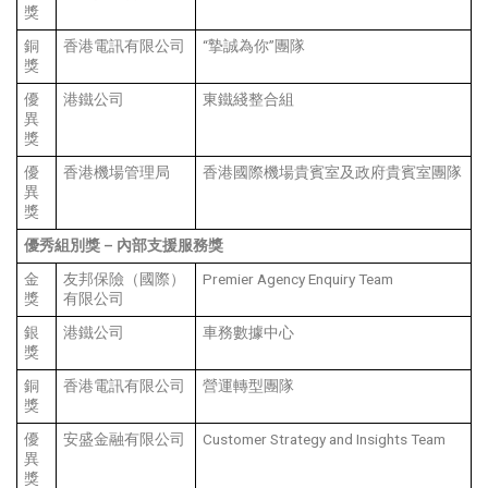
獎
銅
香港電訊有限公司
“摯誠為你”團隊
獎
優
港鐵公司
東鐵綫整合組
異
獎
優
香港機場管理局
香港國際機場貴賓室及政府貴賓室團隊
異
獎
優秀組別獎
–
內部支援服務獎
金
友邦保險（國際）
Premier Agency Enquiry Team
獎
有限公司
銀
港鐵公司
車務數據中心
獎
銅
香港電訊有限公司
營運轉型團隊
獎
優
安盛金融有限公司
Customer Strategy and Insights Team
異
獎