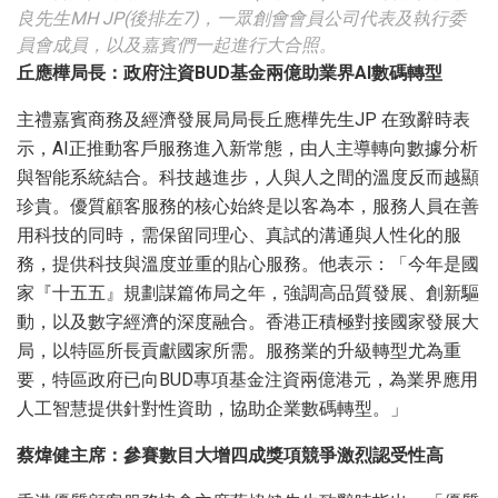
良先生MH JP(後排左7)，一眾創會會員公司代表及執行委
員會成員，以及嘉賓們一起進行大合照。
丘應樺局長：政府注資
BUD
基金兩億
助業界
AI
數碼轉型
主禮嘉賓商務及經濟發展局局長丘應樺先生JP 在致辭時表
示，AI正推動客戶服務進入新常態，由人主導轉向數據分析
與智能系統結合。科技越進步，人與人之間的溫度反而越顯
珍貴。優質顧客服務的核心始終是以客為本，服務人員在善
用科技的同時，需保留同理心、真試的溝通與人性化的服
務，提供科技與溫度並重的貼心服務。他表示：「今年是國
家『十五五』規劃謀篇佈局之年，強調高品質發展、創新驅
動，以及數字經濟的深度融合。香港正積極對接國家發展大
局，以特區所長貢獻國家所需。服務業的升級轉型尤為重
要，特區政府已向BUD專項基金注資兩億港元，為業界應用
人工智慧提供針對性資助，協助企業數碼轉型。」
蔡煒健主席：參賽數目大增四成
獎項競爭激烈認受性高