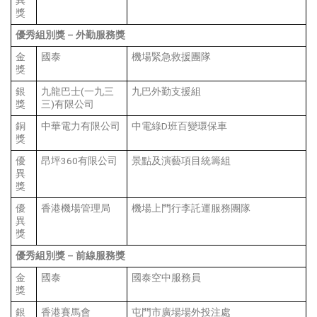
異
獎
優秀組別獎
–
外勤服務獎
金
國泰
機場緊急救援團隊
獎
銀
九龍巴士(一九三
九巴外勤支援組
獎
三)有限公司
銅
中華電力有限公司
中電綠D班百變環保車
獎
優
昂坪360有限公司
景點及演藝項目統籌組
異
獎
優
香港機場管理局
機場上門行李託運服務團隊
異
獎
優秀組別獎
–
前線服務獎
金
國泰
國泰空中服務員
獎
銀
香港賽馬會
屯門市廣場場外投注處