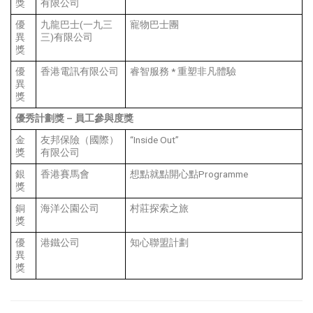
獎
有限公司
優
九龍巴士(一九三
寵物巴士團
異
三)有限公司
獎
優
香港電訊有限公司
睿智服務 * 重塑非凡體驗
異
獎
優秀計劃獎
–
員工參與度獎
金
友邦保險（國際）
“Inside Out”
獎
有限公司
銀
香港賽馬會
想點就點開心點Programme
獎
銅
海洋公園公司
村莊探索之旅
獎
優
港鐵公司
知心聯盟計劃
異
獎