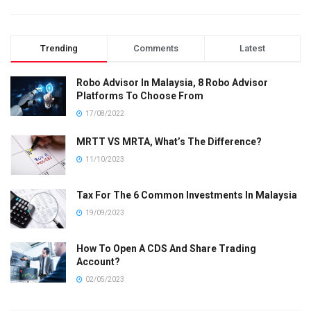
Trending
Comments
Latest
Robo Advisor In Malaysia, 8 Robo Advisor
Platforms To Choose From
17/08/2022
MRTT VS MRTA, What’s The Difference?
11/10/2023
Tax For The 6 Common Investments In Malaysia
19/09/2023
How To Open A CDS And Share Trading
Account?
02/05/2023