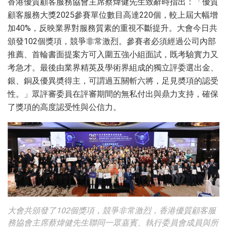
香港優質顧客服務協會主席蔡煒健先生致辭時指出：「優質
顧客服務大獎2025參賽單位數目高達220個，較上屆大幅增
加40%，反映業界對服務質素的重視不斷提升。大會今日共
頒發102個獎項，競爭非常激烈。參賽者必須經過公司內部
推薦、首輪書面提案方可入圍五強小組面試，既考驗實力又
考急才。最後由業界精英及學術界組成的獨立評委選出金、
銀、銅及優異奬得主，可謂過五關斬六將，足見奬項的認受
性。」眾評審委員在評審期間的無私付出與鼎力支持，確保
了獎項的高度認受性與公信力。
大會共頒發了102個獎項，競爭非常激烈，香港優質顧客服
務協會主席蔡煒健先生聯同一眾嘉賓、執行委員會成員與所