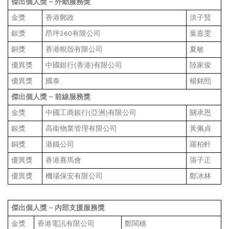
傑出個人獎
–
外勤服務獎
金獎
香港郵政
洪子賢
銀獎
昂坪360有限公司
葉嘉雯
銅獎
香港蜆殼有限公司
夏敏
優異獎
中國銀行(香港)有限公司
陸家俊
優異獎
國泰
楊銘熙
傑出個人獎
–
前線服務獎
金獎
中國工商銀行(亞洲)有限公司
關承恩
銀獎
高衞物業管理有限公司
黃佩貞
銅獎
港鐵公司
羅柏軒
優異獎
香港賽馬會
張子正
優異獎
機場保安有限公司
鄭冰林
傑出個人獎
–
內部支援服務獎
金獎
香港電訊有限公司
鄭閩穗