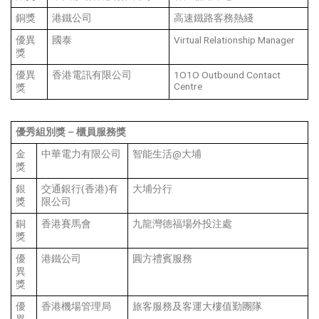
銅獎
港鐵公司
高速鐵路客務熱綫
優異
國泰
Virtual Relationship Manager
獎
優異
香港電訊有限公司
1O1O Outbound Contact
Centre
獎
優秀組別獎
–
櫃員服務獎
金
中華電力有限公司
智能生活@大埔
獎
銀
交通銀行(香港)有
大埔分行
獎
限公司
銅
香港賽馬會
九龍灣德福場外投注處
獎
優
港鐵公司
圓方禮賓服務
異
獎
優
香港機場管理局
旅客服務及客運大樓值勤團隊