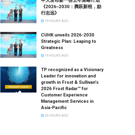
中大发布新一份五年策略计划
《2026‒2030：腾跃新程，励
行志远》
19 HOURS AGO
CUHK unveils 2026-2030
Strategic Plan: Leaping to
Greatness
19 HOURS AGO
TP recognized as a Visionary
Leader for innovation and
growth in Frost & Sullivan’s
2026 Frost Radar™ for
Customer Experience
Management Services in
Asia-Pacific
20 HOURS AGO