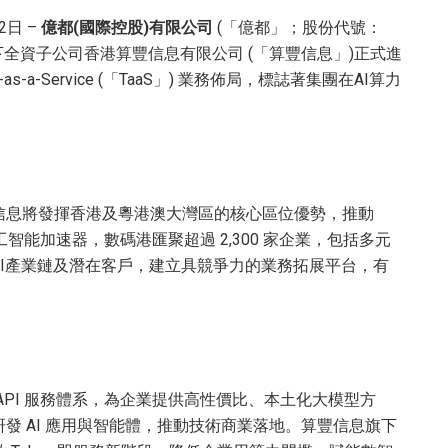
2日 –
億都
(
國際控股
)
有限公司
(「億都」；股份代號：
，旗下全資子公司香港算豐信息有限公司 (「算豐信息」)正式進
-a-Service (「TaaS」) 業務佈局，標誌著集團在AI算力
信息將發揮香港及粵港澳大灣區的核心區位優勢，推動
智能加速器，數碼港匯聚超過 2,300 家企業，包括多元
I產業鏈及潛在客戶，建立具競爭力的業務拓展平台，有
PI 服務體系，為企業提供高性價比、本土化大模型方
發 AI 應用與智能體，推動技術商業落地。算豐信息旗下