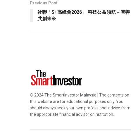
Previous Post
社聯「S+高峰會2026」 科技公益領航－智善
共創未來
© 2024
The SmartInvestor Malaysia
| The contents on
this website are for educational purposes only. You
should always seek your own professional advice from
the appropriate financial advisor or institution.