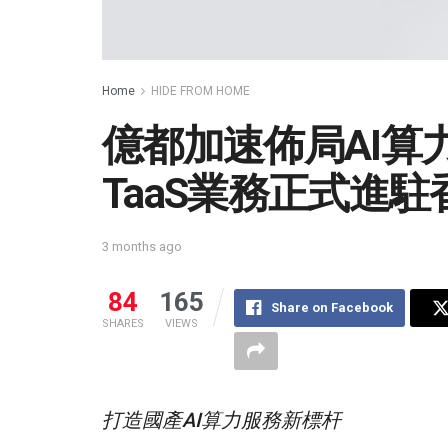
Home
HIDE FROM HOME
億都加速佈局AI算
TaaS業務正式進
3 months ago
84
165
Share on Facebook
SHARES
VIEWS
打造國產AI算力服務新標杆