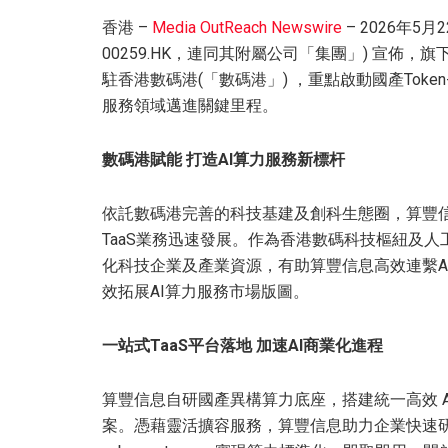
香港 –
Media OutReach Newswire
– 2026年5月2
00259.HK，連同其附屬公司「集團」) 宣佈
駐香港數碼港(「數碼港」) ，重點啟動國產Token-as
服務領域邁進關鍵里程。
數碼港賦能 打造
AI
算力服務新標杆
依託數碼港完善的科技基建及創科生態圈，算豐
TaaS業務迅速發展。作為香港數碼科技樞紐及人工
化科技企業及產業資源，有助算豐信息高效連繫A
效拓展AI算力服務市場版圖。
一站式
TaaS
平台落地 加速
AI
商業化進程
算豐信息自研國產異構算力底座，搭建統一高效 A
案。憑藉靈活擴容服務，算豐信息助力企業快速研