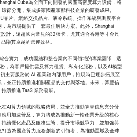
nghai Cube為全面正向開發的國產高密度算力設備，將
」環節分開，集成多家國產頭部科技企業的研發成果。
性能GPU晶片、網絡交換晶片、液冷系統、操作系統與調度平台
為市場提供了一套最佳解決方案。此外，Shanghai
高密度設計，遠超國內常見的32張卡，尤其適合香港等寸金尺
，凸顯其卓越的營運效益。
豐信息的綜合實力，成功團結和整合業內不同領域的專業團隊，透
n」) 全棧業務，為客戶提供雲及算力租賃、私有化服務，以及AI模型
e 最初主要服務於 AI 產業鏈內部用戶，惟現時已逐步拓展至
業，並正持續推進相關產品的交付與落地。未來，算豐信
勢，持續推進 TaaS 業務發展。
化在AI算力領域的戰略佈局，並全力推動算豐信息充分發
I應用加速普及，算力將成為推動新一輪產業升級的核心
，持續優化產品及服務生態，提升市場競爭力，並加強與
息打造為國產算力服務創新的引領者，為推動區域及全球