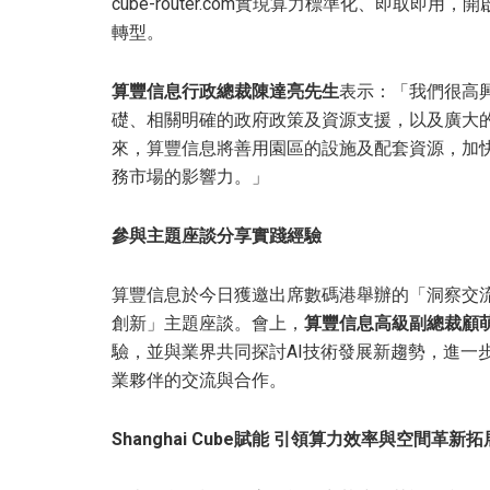
cube-router.com實現算力標準化、即取即用
轉型。
算豐信息行政總裁陳達亮先生
表示：「我們很高興
礎、相關明確的政府政策及資源支援，以及廣大
來，算豐信息將善用園區的設施及配套資源，加
務市場的影響力。」
參與主題座談
分享實踐經驗
算豐信息於今日獲邀出席數碼港舉辦的「洞察交流
創新」主題座談。會上，
算豐信息高級副總裁顧
驗，並與業界共同探討AI技術發展新趨勢，進一
業夥伴的交流與合作。
Shanghai Cube
賦能 引領算力效率與空間革新
拓