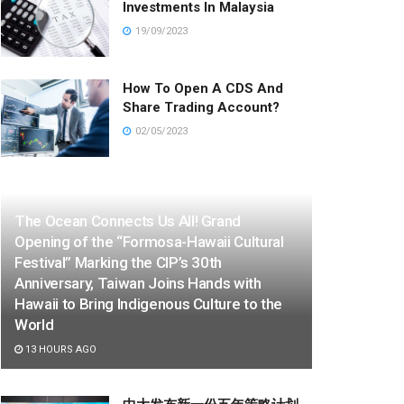
Investments In Malaysia
19/09/2023
How To Open A CDS And
Share Trading Account?
02/05/2023
The Ocean Connects Us All! Grand
Opening of the “Formosa-Hawaii Cultural
Festival” Marking the CIP’s 30th
Anniversary, Taiwan Joins Hands with
Hawaii to Bring Indigenous Culture to the
World
13 HOURS AGO