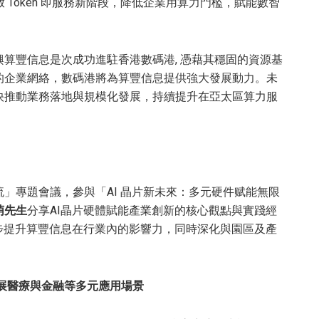
，開啟 Token 即服務新階段，降低企業用算力門檻，賦能數智
算豐信息是次成功進駐香港數碼港, 憑藉其穩固的資源基
的企業網絡，數碼港將為算豐信息提供強大發展動力。未
快推動業務落地與規模化發展，持續提升在亞太區算力服
」專題會議，參與「AI 晶片新未來：多元硬件赋能無限
萌先生
分享AI晶片硬體賦能產業創新的核心觀點與實踐經
步提升算豐信息在行業內的影響力，同時深化與園區及產
展醫療與金融等多元應用場景