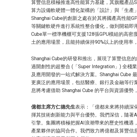
算豐信息積極推進高性能算力基建，其旗艦產品Sha
算力設備軟硬體一體化架構的「設計」與「生產
Shanghai Cube的創新之處在於其將國產高
等關鍵軟硬件進行系統性整合優化，做到開箱即用，
Cube單一標準機櫃可支援128張GPU模組的
土的應用場景，且能持續保持90%以上的使用率
Shanghai Cube的研發和推出，展現了算
過開創性的超整合 (「Super Integratio
及應用開發的一站式解決方案。Shanghai Cub
更廣泛的應用場景，包括醫療、銀行及金融等行
息將考慮借助 Shanghai Cube 的平台與資源優
億都主席方仁德先生
表示：「億都未來將持續深
揮其技術創新能力與平台優勢。我們深信，隨著A
引擎。集團將積極把握AI浪潮帶來的歷史性機遇
產業夥伴的協同合作。我們致力將億都及算豐信