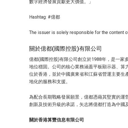
數字經濟發展貢獻更大價值。」
Hashtag: #億都
The issuer is solely responsible for the content 
關於億都(國際控股)有限公司
億都(國際控股)有限公司創立於1988年，是一
地位穩固。公司的核心業務涵蓋平板顯示器、算
位於香港，並於中國廣東省和江蘇省營運主要生
地化的服務和支援。
為配合長期戰略發展願景，億都憑藉其堅實的運營
創新及技術升級的承諾，矢志將億都打造為中國及
關於香港算豐信息有限公司