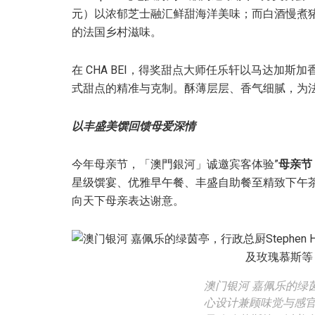
元）以浓郁芝士融汇鲜甜海洋美味；而白酒慢煮猪
的法国乡村滋味。
在 CHA BEI，得奖甜点大师任乐轩以马达加斯
式甜点的精准与克制。酥薄层层、香气细腻，为
以丰盛美馔回馈母爱深情
今年母亲节，「澳門銀河」诚邀宾客体验”
母亲节
星级馔宴、优雅早午餐、丰盛自助餐至精致下午
向天下母亲表达谢意。
澳门银河 嘉佩乐的绿茵亭
心设计兼顾味觉与感