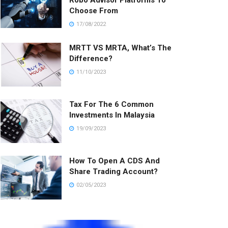
Robo Advisor Platforms To
Choose From
17/08/2022
MRTT VS MRTA, What’s The
Difference?
11/10/2023
Tax For The 6 Common
Investments In Malaysia
19/09/2023
How To Open A CDS And
Share Trading Account?
02/05/2023