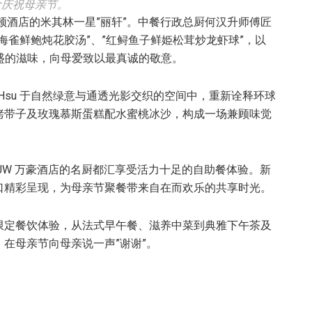
食庆祝母亲节。
顿酒店的米其林一星”丽轩”。中餐行政总厨何汉升师傅匠
海雀鲜鲍炖花胶汤”、”红鲟鱼子鲜姫松茸炒龙虾球”，以
丰盛的滋味，向母爱致以最真诚的敬意。
n Hsu 于自然绿意与通透光影交织的空间中，重新诠释环球
烤带子及玫瑰慕斯蛋糕配水蜜桃冰沙，构成一场兼顾味觉
JW 万豪酒店的名厨都汇享受活力十足的自助餐体验。新
口精彩呈现，为母亲节聚餐带来自在而欢乐的共享时光。
限定餐饮体验，从法式早午餐、滋养中菜到典雅下午茶及
在母亲节向母亲说一声”谢谢”。