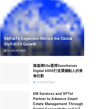
VinFast’s Expansion Mirrors the Global
Shift in EV Growth
16 HOURS AGO
陳嘉樺Ella選擇Sennheiser
Digital 6000打造震撼動人的青
春狂歡
18 HOURS AGO
EM Services and SPTel
Partner to Advance Smart
Estate Management Through