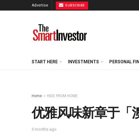
Advertise
SUBSCRIBE
START HERE
INVESTMENTS
PERSONAL FI
Home
HIDE FROM HOME
优雅风味新章于「
3 months ago