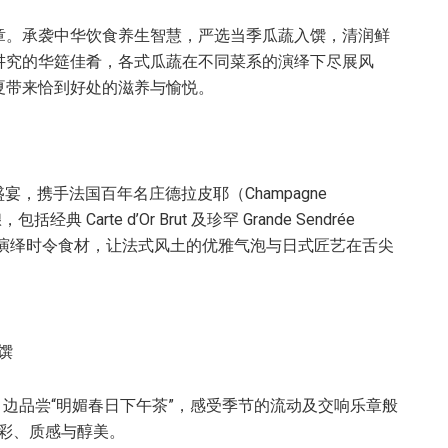
章。承袭中华饮食养生智慧，严选当季瓜蔬入馔，清润鲜
讲究的华筵佳肴，各式瓜蔬在不同菜系的演绎下尽展风
夏带来恰到好处的滋养与愉悦。
宴，携手法国百年名庄德拉皮耶（Champagne
Carte d’Or Brut 及珍罕 Grande Sendrée
焰演绎时令食材，让法式风土的优雅气泡与日式匠艺在舌尖
馔