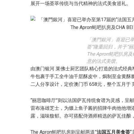
展开一场荟萃传统与当代精神的法式美食巡礼。
「澳門銀河」喜迎已举
荟”隆重回归，并于“
The Apron蚝吧扒房
意的法式美馔。
由澳门银河 莱佛士厨艺团队精心打造的法式经典M
牛包裹于手工全牛油千层酥皮中，焗制至金黄酥
二人分享设计，定价澳门币 658元，整个五月于
“丽思咖啡厅”则以法国萨瓦传统食谱为灵感，呈
雷布洛雄芝士，为缀上鱼子酱的招牌牛肉他他增
露，滋味馥郁。亦可搭配侍酒师精选的萨瓦佳酿
The Apron蚝吧扒房则呈献两道”
法国五月美食荟