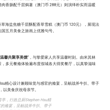
肉香肠配千层焗薯（澳门币 288元）则演绎朴实而温暖
加香草海盐焦糖千层酥配香草雪糕（澳门币 120元），展现法
法国五月美食之旅画上优雅句号。
 温馨共聚享美馔
“，与挚爱家人共享温馨时刻。由米其林
茶，多元餐飨体验遍布度假城各大得奖餐厅，以真挚滋味
，行政总厨Stephen Hsu精
官的飨宴，呈献战斧牛扒、带子