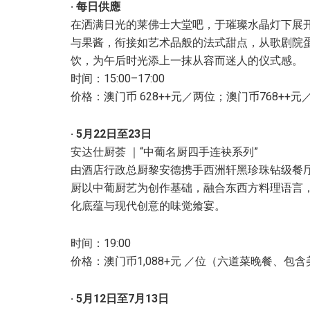
· 每日供應
在洒满日光的莱佛士大堂吧，于璀璨水晶灯下展开
与果酱，衔接如艺术品般的法式甜点，从歌剧院
饮，为午后时光添上一抹从容而迷人的仪式感。
时间：15:00–17:00
价格：澳门币 628++元／两位；澳门币768+
· 5
月
22
日至
23
日
安达仕厨荟 ｜“中葡名厨四手连袂系列”
由酒店行政总厨黎安德携手西洲轩黑珍珠钻级餐厅
厨以中葡厨艺为创作基础，融合东西方料理语言
化底蕴与现代创意的味觉飨宴。
时间：19:00
价格：澳门币1,088+元 ／位（六道菜晚餐、包
· 5月
12
日至
7
月
13
日