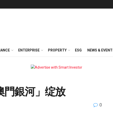
NANCE
ENTERPRISE
PROPERTY
ESG
NEWS & EVENT
澳門銀河」绽放
0