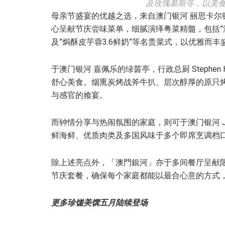
及玫瑰慕斯等，以美
母亲节盛宴的优越之选，来自澳门银河 丽思卡尔
心呈献节庆尝味菜单，细腻演绎粤菜精髓，包括”
及”焗酥皮芋蓉3.6鲜奶”等名贵菜式，以优雅而
于澳门银河 嘉佩乐的绿茵亭，行政总厨 Stephe
舒心美食。烟熏炭烤战斧牛扒、层次醇厚的原只
与感官的飨宴。
而钟情分享与热闹氛围的家庭，则可于澳门银河 
鲜海鲜、优质肉类及多国风味于多个即席烹调档
除上述亮点外，「澳門銀河」亦于多间餐厅呈献
节庆套餐，确保每个家庭都能以最合心意的方式，
更多珍馐美馔五月陆续登场