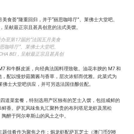
办至第17届的“法国五月美食
丽思咖啡厅”、莱佛士大堂吧、
及CHA BEI，呈献最正宗且甚具创
7 和牛酥皮派，向经典法国料理致敬。油花丰腴的 M7 和
脆，配以慢炒菇菌酱与香草，层次浓郁而优雅。此菜式为
 莱佛士大堂吧供应，并可另选法国佳酿佐配。
献四道菜套餐，特别选用产区独有的芝士入馔，包括咸鲜的
添鲜香。萨瓦风味鱼丸汇聚矜贵的布列塔尼龙虾及黑松
，陶醉于阿尔卑斯山的风土之中。
“主题佳肴作为聚焦之作：焗龙虾配萨瓦芝士（澳门币598