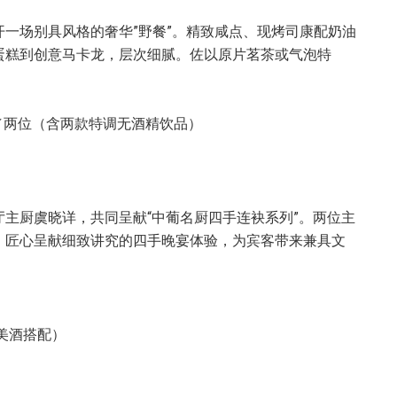
一场别具风格的奢华”野餐”。精致咸点、现烤司康配奶油
蛋糕到创意马卡龙，层次细腻。佐以原片茗茶或气泡特
+元／两位（含两款特调无酒精饮品）
主厨虞晓详，共同呈献“中葡名厨四手连袂系列”。两位主
，匠心呈献细致讲究的四手晚宴体验，为宾客带来兼具文
含美酒搭配）