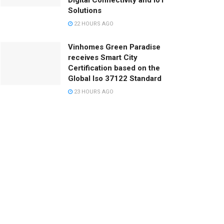
Digital Connectivity and IoT
Solutions
22 HOURS AGO
Vinhomes Green Paradise
receives Smart City
Certification based on the
Global Iso 37122 Standard
23 HOURS AGO