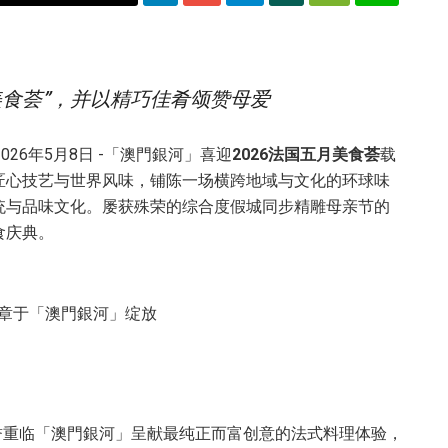
美食荟”，并以精巧佳肴颂赞母爱
2026年5月8日 -「澳門銀河」喜迎
2026
法国五月美食荟
载
匠心技艺与世界风味，铺陈一场横跨地域与文化的环球味
统与品味文化。屡获殊荣的综合度假城同步精雕母亲节的
食庆典。
载誉重临「澳門銀河」呈献最纯正而富创意的法式料理体验，