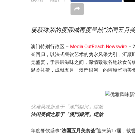
SHARES
VIEWS
屡获殊荣的度假城再度呈献“法国五月
澳门特别行政区 –
Media OutReach Newswire
– 
誉回归，以法式餐饮艺术的隽永风采为引，汇聚
觉盛宴，于层层滋味之间，深情致敬各地饮食传
温柔礼赞，成就五月「澳門銀河」的璀璨华丽美
·
优雅风味新章于「澳門銀河」绽放
法国美馔之雅于「澳門銀河」绽放
年度餐饮盛事”
法国五月美食荟
“迎来第17届，