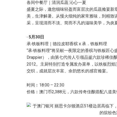
各间中餐厅｜清润瓜蔬 沁心一夏
盛夏之际，邀您细味轻盈而富层次的瓜蔬飨宴新
美，生津解暑。从慢火细炖的家常雅味，到精致
采，呈现清而不淡、简而不凡的滋味美学，为炎
· 5
月
30
日
承‧铁板料理｜德拉皮耶香槟 x 承．铁板料理
“承‧铁板料理”将呈献一夜限定的香槟与铁板匠心盛
Drappier），由第七代传人引领品鉴六款珍稀佳酿，包括经典 
2012。主厨特别打造专属发办菜单，以铁板烈
交织，成就层次丰富、余韵悠长的感官飨宴。
时间︰18:00 – 22:30
价格︰澳门币2,388元，六款传奇佳酿搭配八道美