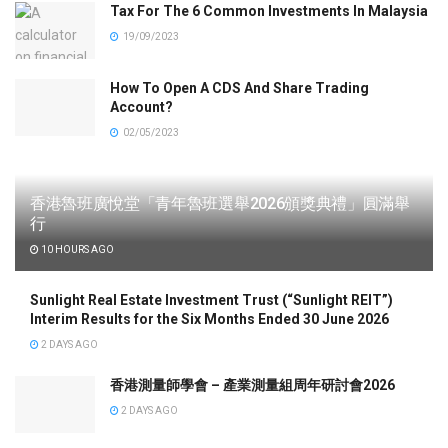
Tax For The 6 Common Investments In Malaysia
19/09/2023
How To Open A CDS And Share Trading
Account?
02/05/2023
香港魯班廣悅堂「青年魯班選舉2026頒獎典禮」圓滿舉
行
10 HOURS AGO
Sunlight Real Estate Investment Trust (“Sunlight REIT”)
Interim Results for the Six Months Ended 30 June 2026
2 DAYS AGO
香港測量師學會 – 產業測量組周年研討會2026
2 DAYS AGO