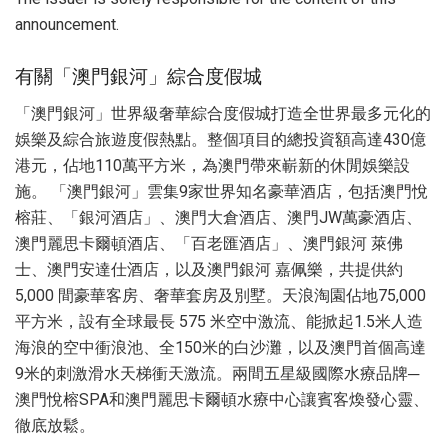
announcement.
有關「澳門銀河」綜合度假城
「澳門銀河」世界級奢華綜合度假城打造全世界最多元化的
娛樂及綜合旅遊度假熱點。整個項目的總投資額高達430億
港元，佔地110萬平方米，為澳門帶來嶄新的休閒娛樂設
施。 「澳門銀河」雲集9家世界知名豪華酒店，包括澳門悅
榕莊、「銀河酒店」、澳門大倉酒店、澳門JW萬豪酒店、
澳門麗思卡爾頓酒店、「百老匯酒店」、澳門銀河 萊佛
士、澳門安達仕酒店，以及澳門銀河 嘉佩樂，共提供約
5,000 間豪華客房、奢華套房及別墅。天浪淘園佔地75,000
平方米，設有全球最長 575 米空中激流、能掀起1.5米人造
海浪的空中衝浪池、全150米的白沙灘，以及澳門首個高達
9米的刺激滑水天梯衝天激流。兩間五星級國際水療品牌─
澳門悅榕SPA和澳門麗思卡爾頓水療中心讓賓客煥發心靈、
徹底放鬆。