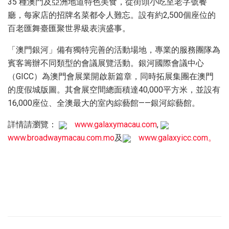
35 種澳門及亞洲地道特色美食，從街頭小吃至老字號餐
廳，每家店的招牌名菜都令人難忘。設有約2,500個座位的
百老匯舞臺匯聚世界級表演盛事。
「澳門銀河」備有獨特完善的活動場地，專業的服務團隊為
賓客籌辦不同類型的會議展覽活動。銀河國際會議中心
（GICC）為澳門會展業開啟新篇章，同時拓展集團在澳門
的度假城版圖。其會展空間總面積達40,000平方米，並設有
16,000座位、全澳最大的室內綜藝館——銀河綜藝館。
詳情請瀏覽：
www.galaxymacau.com
,
www.broadwaymacau.com.mo
及
www.galaxyicc.com。