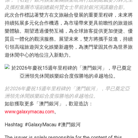
及攜程集團市場副總裁何贇女士早前於銀河演講廳合影。
此次合作標誌著雙方在文旅融合發展的重要里程碑，未來將
持續拓展多元化合作機遇，為市場帶來更具前瞻性的旅遊娛
樂體驗。期望透過優勢互補，為全球旅客提供更加便捷、優
質且一體化的觀演服務。展望未來，雙方將攜手並進，持續
引領高端旅遊與文化娛樂新趨勢，為澳門鞏固其作為世界旅
遊休閒中心的地位注入新動力。
於2026年慶祝15週年里程碑的「澳門銀河」，早已奠定亞
洲領先休閒娛樂綜合度假勝地的卓越地位。
如欲獲取更多「澳門銀河」，歡迎造訪：
www.galaxymacau.com
。
Hashtag: #GalaxyMacau #澳門銀河
The issuer is solely responsible for the content of this