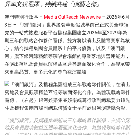
昇華文娛選擇，持續共建「演藝之都」
澳門特別行政區 –
Media OutReach Newswire
– 2026年6月
3日 – 「澳門銀河」世界級奢華度假城早前已正式與全球領
先的一站式旅遊服務平台攜程集團建立2026年至2029年為
期三年的戰略合作夥伴關係。雙方將以演出及體育賽事為核
心，結合攜程集團會員體系上的平台優勢，以及「澳門銀
河」旗下銀河綜藝館等演唱會場館的專業落地與營運能力，
在演出落地及會員觀演權益互通等層面深化合作，為觀眾帶
來更高品質、更多元化的尊尚觀演體驗。
「澳門銀河」及攜程集團組成三年戰略夥伴關係，在演出落
地及會員觀演權益互通等層面深化合作。為體現戰略夥伴關
係，（右起）銀河娛樂集團娛樂統籌行政副總裁姜力鐸先生