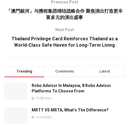
Previous Post
「澳門銀河」与携程集团缔结战略合作 聚焦演出打造更丰
富多元的演出盛事
Next Post
Thailand Privilege Card Reinforces Thailand as a
World-Class Safe Haven for Long-Term Living
Trending
Comments
Latest
Robo Advisor In Malaysia, 8 Robo Advisor
Platforms To Choose From
17/08/2022
MRTT VS MRTA, What’s The Difference?
11/10/2023