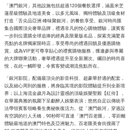
「澳門銀河」其他設施包括超過120個餐飲選擇，涵蓋米芝
蓮星級體驗及地道美食，以多元風味、獨特體驗及頂級食材
打造「舌尖品亞洲 峰味聚銀河」的餐飲享受。銀河時尚匯
集合國際頂尖奢華品牌，禮遇非凡的悅心購物體驗，讓賓客
一步到位選購全球追捧的經典及限量版名品，探索充滿驚喜
亮點的名牌獨家限時店，享受尊尚的禮遇回饋及優惠購物
賞。成為VIP更可尊享貼心的禮賓購物服務，獲邀參與專屬
的大牌聯乘活動，奢華禮遇提升至全新層次。矚目的時尚喜
悅，在此一觸即發，令賓客變成潮流焦點所在。
「銀河影院」配備最頂尖的影音科技、超豪華舒適的配套，
以及細心周到的服務，將身臨其境的影院體驗提升到全新境
界；以上海流金歲月為設計靈感的頂級娛樂聖殿【紅伶】，
在華麗典雅的氛圍下呈獻醉人娛樂表演；悠然自足以傳統手
法帶領賓客領略養生奧秘恢復活力。從「澳門銀河」穿過設
有空調的行人天橋，90秒即可直達「澳門百老匯」，零距離
體驗最地道的澳門特色及亞洲魅力。百老匯美食街搜羅了