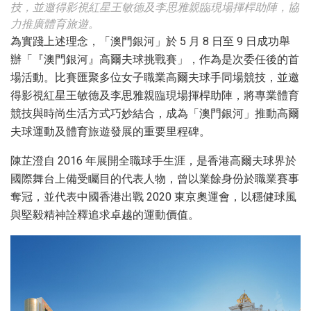
技，並邀得影視紅星王敏德及李思雅親臨現場揮桿助陣，協
力推廣體育旅遊。
為實踐上述理念，「澳門銀河」於 5 月 8 日至 9 日成功舉
辦「『澳門銀河』高爾夫球挑戰賽」，作為是次委任後的首
場活動。比賽匯聚多位女子職業高爾夫球手同場競技，並邀
得影視紅星王敏德及李思雅親臨現場揮桿助陣，將專業體育
競技與時尚生活方式巧妙結合，成為「澳門銀河」推動高爾
夫球運動及體育旅遊發展的重要里程碑。
陳芷澄自 2016 年展開全職球手生涯，是香港高爾夫球界於
國際舞台上備受矚目的代表人物，曾以業餘身份於職業賽事
奪冠，並代表中國香港出戰 2020 東京奧運會，以穩健球風
與堅毅精神詮釋追求卓越的運動價值。