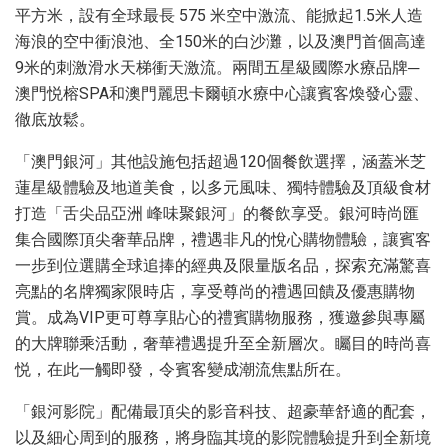
平方米，設有全球最長 575 米空中激流、能掀起1.5米人造
海浪的空中衝浪池、全150米的白沙灘，以及澳門首個高達
9米的刺激滑水天梯衝天激流。兩間五星級國際水療品牌─
澳門悦榕SPA和澳門麗思卡爾頓水療中心讓賓客煥發心靈、
徹底放鬆。
「澳門銀河」其他設施包括超過120個餐飲選擇，涵蓋米芝
蓮星級體驗及地道美食，以多元風味、獨特體驗及頂級食材
打造「舌尖品亞洲 峰味聚銀河」的餐飲享受。銀河時尚匯
集合國際頂尖奢華品牌，禮遇非凡的悅心購物體驗，讓賓客
一步到位選購全球追捧的經典及限量版名品，探索充滿驚喜
亮點的名牌獨家限時店，享受尊尚的禮遇回饋及優惠購物
賞。成為VIP更可尊享貼心的禮賓購物服務，獲邀參與專屬
的大牌聯乘活動，奢華禮遇提升至全新層次。矚目的時尚喜
悦，在此一觸即發，令賓客變成潮流焦點所在。
「銀河影院」配備最頂尖的影音科技、超豪華舒適的配套，
以及細心周到的服務，將身臨其境的影院體驗提升到全新境