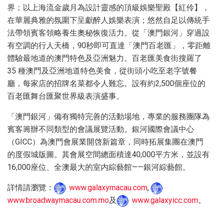
界；以上海流金歲月為設計靈感的頂級娛樂聖殿【紅伶】，
在華麗典雅的氛圍下呈獻醉人娛樂表演；悠然自足以傳統手
法帶領賓客領略養生奧秘恢復活力。從「澳門銀河」穿過設
有空調的行人天橋，90秒即可直達「澳門百老匯」，零距離
體驗最地道的澳門特色及亞洲魅力。百老匯美食街搜羅了
35 種澳門及亞洲地道特色美食，從街頭小吃至老字號餐
廳，每家店的招牌名菜都令人難忘。設有約2,500個座位的
百老匯舞台匯聚世界級表演盛事。
「澳門銀河」備有獨特完善的活動場地，專業的服務團隊為
賓客籌辦不同類型的會議展覽活動。銀河國際會議中心
（GICC）為澳門會展業開啓新篇章，同時拓展集團在澳門
的度假城版圖。其會展空間總面積達40,000平方米，並設有
16,000座位、全澳最大的室内綜藝館——銀河綜藝館。
詳情請瀏覽：
www.galaxymacau.com
,
www.broadwaymacau.com.mo
及
www.galaxyicc.com
。