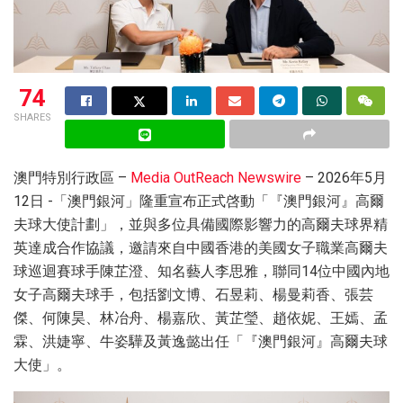
74
SHARES
澳門特別行政區 –
Media OutReach Newswire
– 2026年5月
12日 -「澳門銀河」隆重宣布正式啓動「『澳門銀河』高爾
夫球大使計劃」，並與多位具備國際影響力的高爾夫球界精
英達成合作協議，邀請來自中國香港的美國女子職業高爾夫
球巡迴賽球手陳芷澄、知名藝人李思雅，聯同14位中國內地
女子高爾夫球手，包括劉文博、石昱莉、楊曼莉香、張芸
傑、何陳昊、林冶舟、楊嘉欣、黃芷瑩、趙依妮、王嫣、孟
霖、洪婕寧、牛姿驊及黃逸懿出任「『澳門銀河』高爾夫球
大使」。