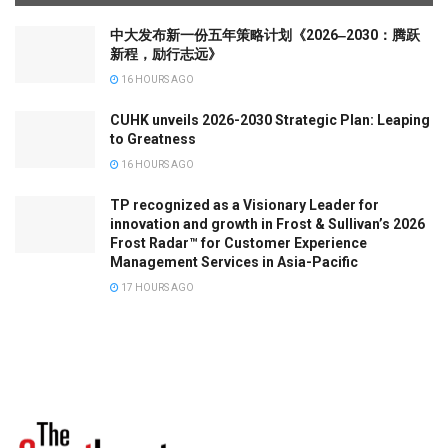
中大发布新一份五年策略计划《2026‒2030：腾跃
新程，励行志远》
16 HOURS AGO
CUHK unveils 2026-2030 Strategic Plan: Leaping
to Greatness
16 HOURS AGO
TP recognized as a Visionary Leader for
innovation and growth in Frost & Sullivan’s 2026
Frost Radar™ for Customer Experience
Management Services in Asia-Pacific
17 HOURS AGO