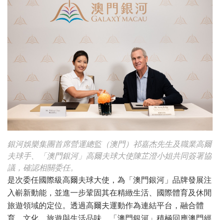
銀河娛樂集團首席營運總監（澳門）祁嘉杰先生及職業高爾
夫球手、「澳門銀河」高爾夫球大使陳芷澄小姐共同簽署協
議，確認相關委任。
是次委任國際級高爾夫球大使，為「澳門銀河」品牌發展注
入嶄新動能，並進一步鞏固其在精緻生活、國際體育及休閒
旅遊領域的定位。透過高爾夫運動作為連結平台，融合體
育、文化、旅遊與生活品味，「澳門銀河」積極回應澳門經