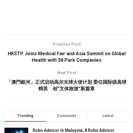
Previous Post
HKSTP Joins Medical Fair and Asia Summit on Global
Health with 38 Park Companies
Next Post
「澳門銀河」正式启动高尔夫球大使计划 委任国际级高球
精英 创”文体旅游”新篇章
Trending
Comments
Latest
Robo Advisor In Malaysia, 8 Robo Advisor