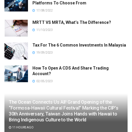
Platforms To Choose From
17/08/2022
MRTT VS MRTA, What’s The Difference?
11/10/2023
Tax For The 6 Common Investments In Malaysia
19/09/2023
How To Open A CDS And Share Trading
Account?
02/05/2023
The Ocean Connects Us All! Grand Opening of the
“Formosa-Hawaii Cultural Festival” Marking the CIP’s
30th Anniversary, Taiwan Joins Hands with Hawaii to
Bring Indigenous Culture to the World
11 HOURS AGO